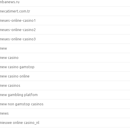
nbanews.ru
necatimert.com.tr
neues-online-casino1
neues-online-casino2
neues-online-casino3
new
new casino
new casino gamstop
new casino online
new casinos
new gambling platfom
new non gamstop casinos
news
nieuwe online casino_nl