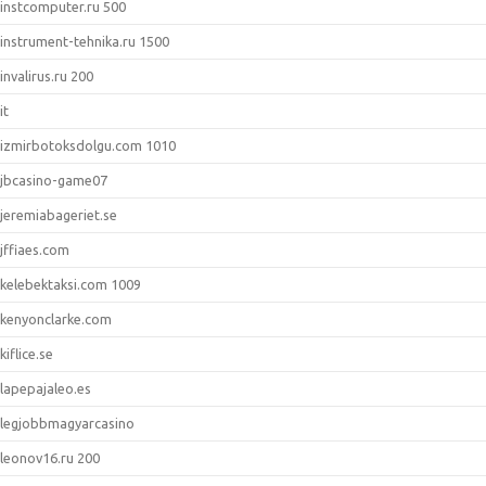
instcomputer.ru 500
instrument-tehnika.ru 1500
invalirus.ru 200
it
izmirbotoksdolgu.com 1010
jbcasino-game07
jeremiabageriet.se
jffiaes.com
kelebektaksi.com 1009
kenyonclarke.com
kiflice.se
lapepajaleo.es
legjobbmagyarcasino
leonov16.ru 200