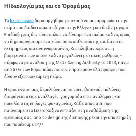
Η Ιδεολογία μας και το Όραμά μας
Το
lizaro casino
δημιουργήθηκε με σκοπό να μεταμορφώσει την
πείρα του διαδικτυακού τζόγου στην Ελληνική και διεθνή αγορά.
Επιδίωξη μας δεν είναι απλώς να δίνουμε ένα ακόμα καζίνο, όμως
να δημιουργήσουμε ένα χώρο όπου κάθε παίκτης αισθάνεται
εκτιμημένος και αναγνωρισμένος. Καταλαβαίνουμε ότι η
βιομηχανία των online καζίνο μεγαλώνει με ταχείς ρυθμούς –
σύμφωνα με ανάλυση της Malta Gaming Authority το 2023, πάνω
από 67% των Ευρωπαίων παικτών προτιμούν πλατφόρμες που
δίνουν εξατομικευμένη πείρα.
Η προσέγγιση μας θεμελιώνεται σε τρεις βασικούς πυλώνες:
διαφάνεια στις συναλλαγές, γρηγοράδα στις αναλήψεις και
ποικιλία στις επιλογές ψυχαγωγίας. Κάθε απόφαση που
παίρνουμε στο Lizaro Καζίνο εστιάζει στη αναβάθμιση της
εμπειρίας σας, από το design της διεπαφής μέχρι την υποστήριξη
που παρέχουμε 24/7.