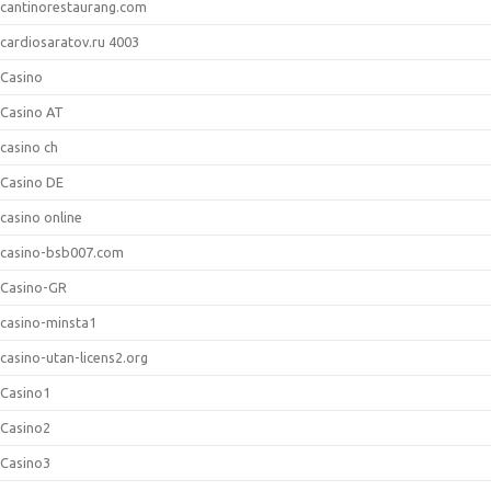
cantinorestaurang.com
cardiosaratov.ru 4003
Casino
Casino AT
casino ch
Casino DE
casino online
casino-bsb007.com
Casino-GR
casino-minsta1
casino-utan-licens2.org
Casino1
Casino2
Casino3