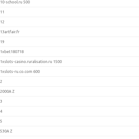
10-school.ru 500
11
12
13artfair.fr
19
1xbet180718
1xslots-casino.ruralisation.ru 1500
1xslots-ru.co.com 600
2
2000A Z
3
4
5
530A Z