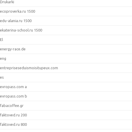
Drukarki
ecoproverka.ru 1500
edu-alania.ru 1500
ekaterina-school.ru 1500
El
energy-race.de
eng
entrepriseseduismoisitupeux.com
es
evropass.com a
evropass.com b
fabacoffee.gr
faktoved.ru 200
faktoved.ru 800