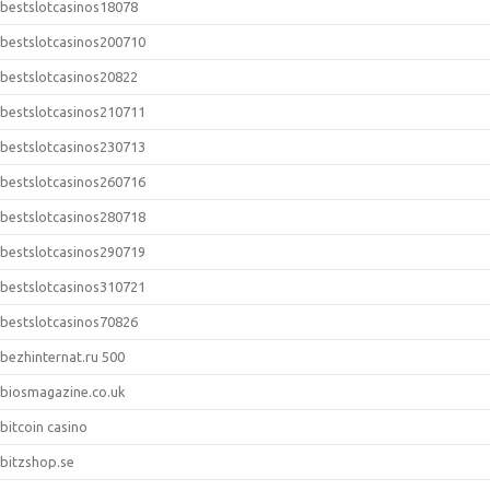
bestslotcasinos18078
bestslotcasinos200710
bestslotcasinos20822
bestslotcasinos210711
bestslotcasinos230713
bestslotcasinos260716
bestslotcasinos280718
bestslotcasinos290719
bestslotcasinos310721
bestslotcasinos70826
bezhinternat.ru 500
biosmagazine.co.uk
bitcoin casino
bitzshop.se