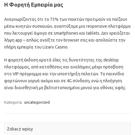
Η Φορητή Εμπειρία μας
Αναγνωρίζοντας ότι το 73% των παικτών προτιμούν να παίζουν
μέσω κινητών συσκευών, αναπτύξαμε μια responsive πλατφόρμα
που λειτουργεί άψογα σε smartphones και tablets. Δεν χρειάζεται
λήψη app – απλώς ανοίξτε τον browser σας και απολαύστε την
πλήρη εμπειρία του Lizaro Casino.
Η φορητή έκδοση κρατά όλες τις δυνατότητες της desktop
πλατφόρμας, από καταθέσεις και αναλήψεις μέχρι πρόσβαση
στο VIP πρόγραμμα και την υποστήριξη πελατών. Τα παιχνίδια
φορτώνουν γοργά ακόμα και σε 4G σύνδεση, ενώ η πλοήγηση
είναι διαισθητική με βελτιστοποιημένα μενού για οθόνες αφής.
Kategoria:
uncategorized
Zobacz wpisy