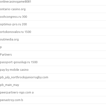
onlinecasinogame8081
ontario-casino.org
oohcongress.ru 300
optimus-pro.ru 200
ortokonovalov.ru 1500
outmedia.org
p
Partners
passport-gosuslugi.ru 1500
pay by mobile casino
pb_july_northrocksjuniorrugby.com
pb_main_may
peerpartners-ngo.com a
penastroy.com b