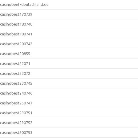
casinobeef-deutschland.de
casinobest170739
casinobest180740
casinobest180741
casinobest200742
casinobest20855
casinobest22071
casinobest23072
casinobest230745
casinobest240746
casinobest250747
casinobest290751
casinobest290752
casinobest300753