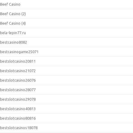
Beef Casino
Beef Casino (2)
Beef Casino (4)
bela-lepin77.ru
bestcasino8082
bestcasinogame25071
bestslotcasino20811
bestslotcasino21072
bestslotcasino26076
bestslotcasino28077
bestslotcasino29078
bestslotcasino40813
bestslotcasino80816
bestslotcasinos18078