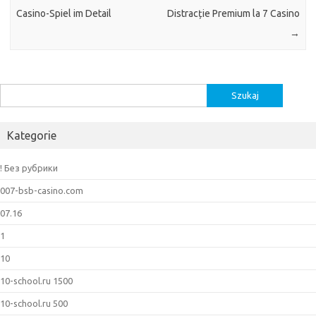
Casino-Spiel im Detail
Distracție Premium la 7 Casino
→
Szukaj:
Kategorie
! Без рубрики
007-bsb-casino.com
07.16
1
10
10-school.ru 1500
10-school.ru 500