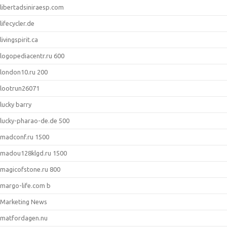
libertadsiniraesp.com
lifecycler.de
livingspirit.ca
logopediacentr.ru 600
london10.ru 200
lootrun26071
lucky barry
lucky-pharao-de.de 500
madconf.ru 1500
madou128klgd.ru 1500
magicofstone.ru 800
margo-life.com b
Marketing News
matfordagen.nu