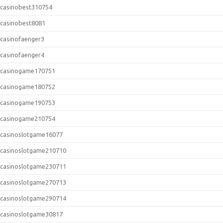
casinobest310754
casinobest8081
casinofaenger3
casinofaenger4
casinogame170751
casinogame180752
casinogame190753
casinogame210754
casinoslotgame16077
casinoslotgame210710
casinoslotgame230711
casinoslotgame270713
casinoslotgame290714
casinoslotgame30817