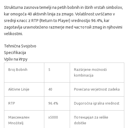
Strukturna zasnova temelji na petih bobnih in štirih vrstah simbolov,
kar omogoča 40 aktivnih linija za zmago. Volatilnost uvrščamo v
srednji класс z RTP (Return to Player) vrednostjo 96.4%, kar
zagotavlja uravnoteženo razmerje med частотой zmag in njihovimi
velikostmi.
Tehnična Svojstvo
Specifikacija
Vpliv na Игру
Broj Bobnih
5
Razširjene možnosti
kombinacija
Aktivne Linije
40
Povečana verjetnost zadeka
RTP
96.4%
Dugoročna igralna vrednost
Максимален
x5000
Потенцијал za velike
Množitelj
dobitke