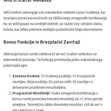
Wild in Scatter Mehanika
Wild simbol zamenjuje sve standardne simbole razen Scatterja, kar
značajno povećava možnosti za oblikovanje zmagovitih kombinacija.
Ko se Wild pojavi na srednjih bobnih, se razširi čez celotno visinu
koluta, kar lahko pokrene multiple pobedničke linije istovremeno.
Bonus Funkcije in Brezplačni Zavrtaji
Aktivacija bonus runde zahteva tri ali več Scatter simbolov na
kateremkoli položaju. Ta funkcija predstavlja jedro maksimalnega
potencijala igre.
Začetna Dodela:
Tri Scatterji podelijo 12 brezplačnih
zavrtijev, štirje podelijo 20, pet pa celih 30 zavrtijev z
aktiviranim posebnimi množiteljima.
Progresivni Množitelji:
Vsaka zmagovita kombinacija v
bonus rundi povećava trenutni množitelj za +1, brez gornje
omejitve. Teoretično lahko dosežete množilec x50 ali več v
eni sami bonus sesiji.