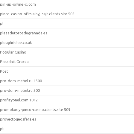
pin-up-online-cl.com
pinco-casino-ofitsialnyj-sajt.clients.site 505
pl
plazadetorosdegranada.es
ploughduloe.co.uk
Popular Casino
Poradnik Gracza
Post
pro-dom-mebel.ru 1500
pro-dom-mebel.ru 500
profizyonel.com 1012
promokody-pinco-casino.clients.site 509
proyectogeosfera.es
pt