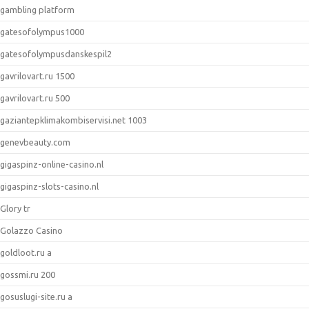
gambling platform
gatesofolympus1000
gatesofolympusdanskespil2
gavrilovart.ru 1500
gavrilovart.ru 500
gaziantepklimakombiservisi.net 1003
genevbeauty.com
gigaspinz-online-casino.nl
gigaspinz-slots-casino.nl
Glory tr
Golazzo Casino
goldloot.ru a
gossmi.ru 200
gosuslugi-site.ru a