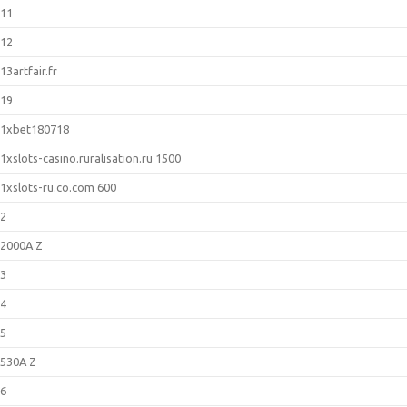
11
12
13artfair.fr
19
1xbet180718
1xslots-casino.ruralisation.ru 1500
1xslots-ru.co.com 600
2
2000A Z
3
4
5
530A Z
6