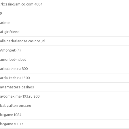
7kcasinojam.co.com 4004
9
admin
ai-girlfriend
alle nederlandse casinos_nl
Amonbet (4)
amonbet-nl.bet
arbalet-in.ru 800
arda-tech.ru 1500
aviamasters-casinos
avtomaxima-193.ru 200
babysitterroma.eu
bcgame1084
bcgame30073