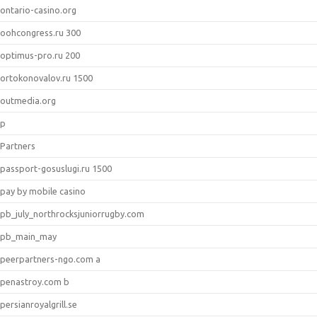
ontario-casino.org
oohcongress.ru 300
optimus-pro.ru 200
ortokonovalov.ru 1500
outmedia.org
p
Partners
passport-gosuslugi.ru 1500
pay by mobile casino
pb_july_northrocksjuniorrugby.com
pb_main_may
peerpartners-ngo.com a
penastroy.com b
persianroyalgrill.se